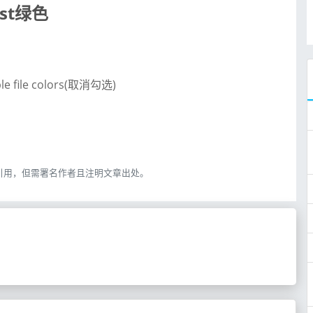
ost绿色
able file colors(取消勾选)
引用，但需署名作者且注明文章出处。