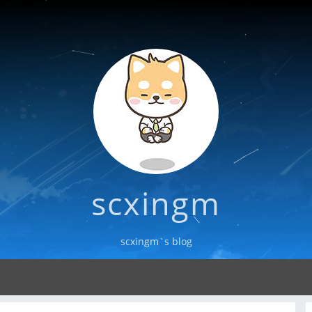
scxingm
scxingm`s blog